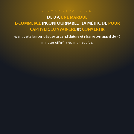
L’ÉMANCIPATRICE
DE 0 A
UNE MARQUE
E-COMMERCE
INCONTOURNABLE : LA MÉTHODE
POUR
CAPTIVER
,
CONVAINCRE
et
CONVERTIR
Avant de te lancer, dépose ta candidature et réserve ton appel de 45
minutes offert* avec mon équipe.