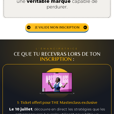
une
véritable marque
capable de
perdurer.
JE VALIDE MON INSCRIPTION
L’ÉMANCIPATRICE
CE QUE TU RECEVRAS LORS DE TON
INSCRIPTION
:
1- Ticket offert pour THE Masterclass exclusive
Le 10 juillet
, découvre en direct les stratégies que les