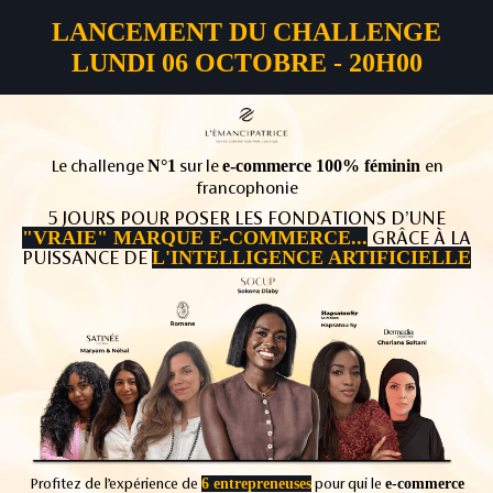
LANCEMENT DU CHALLENGE
LUNDI 06 OCTOBRE - 20H00
Le challenge
N°1
sur le
e-commerce 100% féminin
en
francophonie
5 JOURS POUR POSER LES FONDATIONS D’UNE
"VRAIE" MARQUE E-COMMERCE...
GRÂCE À LA
PUISSANCE DE
L'INTELLIGENCE ARTIFICIELLE
Profitez de l’expérience de
6 entrepreneuses
pour qui le
e-commerce