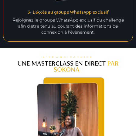
3- L'accès au groupe WhatsApp exclusif
Rejoignez le groupe WhatsApp exclusif du challenge
afin d'être tenu au courant des informations de
connexion à l'évènement.
L’ÉMANCIPATRICE
UNE MASTERCLASS EN DIRECT
PAR
SOKONA
: