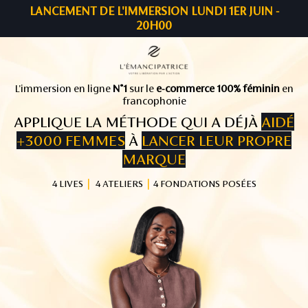
LANCEMENT DE L'IMMERSION LUNDI 1ER JUIN -
20H00
L'immersion en ligne
N°1
sur le
e-commerce 100% féminin
en
francophonie
APPLIQUE LA MÉTHODE QUI A DÉJÀ
AIDÉ
+3000 FEMMES
À
LANCER LEUR PROPRE
MARQUE
4 LIVES
｜
4 ATELIERS
｜
4 FONDATIONS POSÉES