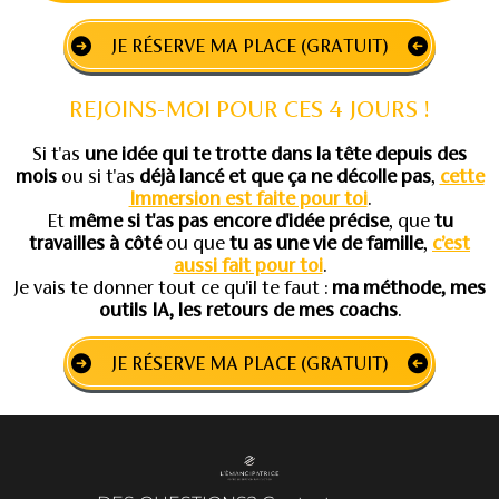
JE RÉSERVE MA PLACE (GRATUIT)
REJOINS-MOI POUR CES 4 JOURS !
Si t'as
une idée qui te trotte dans la tête depuis des
mois
ou si t'as
déjà lancé et que ça ne décolle pas
,
cette
Immersion est faite pour toi
.
Et
même si t'as pas encore d'idée précise
, que
tu
travailles à côté
ou que
tu as une vie de famille
,
c’est
aussi fait pour toi
.
Je vais te donner tout ce qu'il te faut :
ma méthode, mes
outils IA, les retours de mes coachs
.
JE RÉSERVE MA PLACE (GRATUIT)