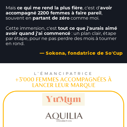
Mais
ce qui me rend la plus fière
, c'est d'
avoir
accompagné 2200 femmes à faire pareil
,
souvent en
partant de zéro
comme moi.
Cette immersion, c'est
tout ce que j'aurais aimé
avoir quand j'ai commencé
: un plan clair, étape
par étape, pour ne pas perdre des mois à tourner
en rond.
— Sokona, fondatrice de So'Cup
L’ÉMANCIPATRICE
+3’000 FEMMES ACCOMPAGNÉES À
LANCER LEUR MARQUE