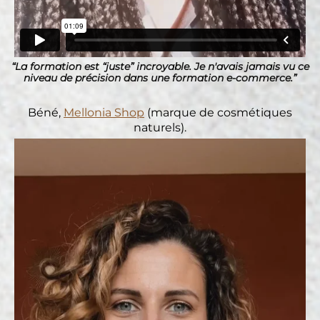
“La formation est “juste” incroyable. Je n'avais jamais vu ce
niveau de précision dans une formation e-commerce.”
Béné,
Mellonia Shop
(marque de cosmétiques
naturels).