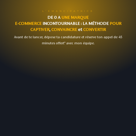
L’ÉMANCIPATRICE
DE 0 A
UNE MARQUE
E-COMMERCE
INCONTOURNABLE : LA MÉTHODE
POUR
CAPTIVER
,
CONVAINCRE
et
CONVERTIR
Avant de te lancer, dépose ta candidature et réserve ton appel de 45
minutes offert* avec mon équipe.