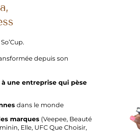
a,
ess
 So’Cup.
ransformée depuis son
s
à une entreprise qui pèse
onnes
dans le monde
ndes marques
(Veepee, Beauté
inin, Elle, UFC Que Choisir,