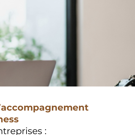
c l’accompagnement
ness
treprises :