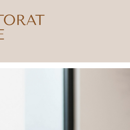
TORAT
E