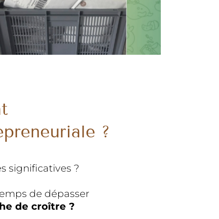
t
epreneuriale ?
 significatives ?
t temps de dépasser
e de croître ?