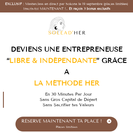
EXCLUSIF :
Masterclass en direct par Sokona le 19 septembre (places limitées)
Inscris-toi MAINTENANT !…
Et reçois 3 bonus exclusifs
DEVIENS UNE ENTREPRENEUSE
“
LIBRE & INDÉPENDANTE
” GRÂCE
À
LA MÉTHODE HER
En 30 Minutes Par Jour
Sans Gros Capital de Départ
Sans Sacrifier tes Valeurs
RÉSERVE MAINTENANT TA PLACE !
Places limitées