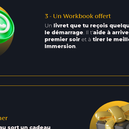
3 - Un Workbook offert
Un
livret que tu reçois quelq
le démarrage
. Il t'
aide à arriv
premier soir
et à
tirer le meil
Immersion
.
ner
 au sort un cadeau
.