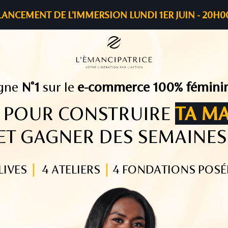
LANCEMENT DE L'IMMERSION LUNDI 1ER JUIN - 20H0
igne
N°1
sur le
e-commerce 100% fémini
S POUR CONSTRUIRE
TA MA
ET GAGNER DES SEMAINE
LIVES
｜
4 ATELIERS
｜
4 FONDATIONS POSÉ