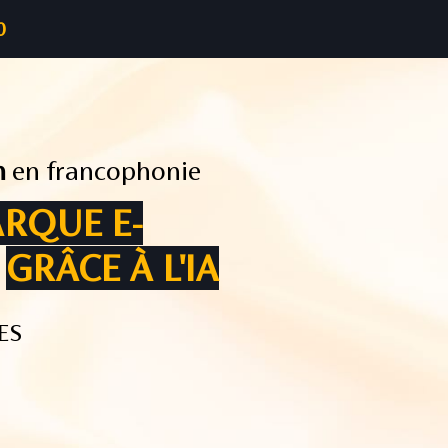
0
n
en francophonie
RQUE E-
S
GRÂCE À L'IA
ES