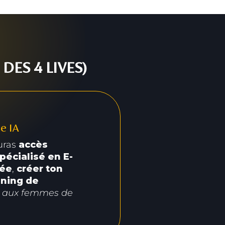
DES 4 LIVES)
e IA
uras
accès
pécialisé en E-
dée
,
créer ton
nning de
é aux femmes de