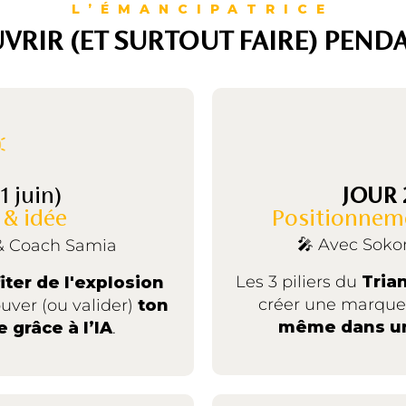
L’ÉMANCIPATRICE
VRIR (ET SURTOUT FAIRE) PEN
(1 juin)
JOUR
 & idée
Positionnem
🎤 Avec Soko
& Coach Samia
Les 3 piliers du
Tria
iter de l'explosion
créer une marque 
ouver (ou valider)
ton
même dans un
 grâce à l’IA
.