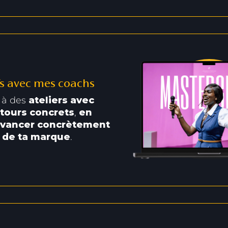
ifs avec mes coachs
e à des
ateliers avec
tours concrets
,
en
 avancer concrètement
n de ta marque
.