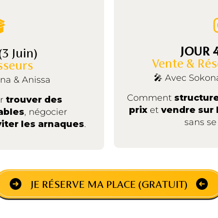
JOUR 
(3 Juin)
Vente & Rés
sseurs
🎤 Avec Soko
na & Anissa
Comment
structure
r
trouver des
prix
et
vendre sur 
iables
, négocier
sans se
iter les arnaques
.
JE RÉSERVE MA PLACE (GRATUIT)