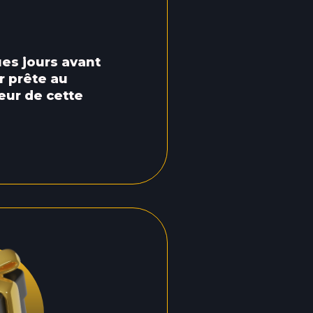
ues jours avant
er prête au
leur de cette