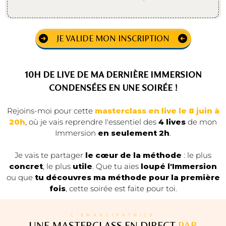
JE VALIDE MON INSCRIPTION
10H DE LIVE DE MA DERNIÈRE IMMERSION
CONDENSÉES EN UNE SOIRÉE !
Rejoins-moi pour cette
masterclass en live le 8 juin à
20h
, où je vais reprendre l'essentiel des
4 lives
de mon
Immersion
en seulement 2h
.
Je vais te partager
le cœur de la méthode
: le plus
concret
, le plus
utile
. Que tu aies
loupé l'Immersion
ou que
tu découvres ma méthode pour la première
fois
, cette soirée est faite pour toi.
L’ÉMANCIPATRICE
UNE MASTERCLASS EN DIRECT
PAR