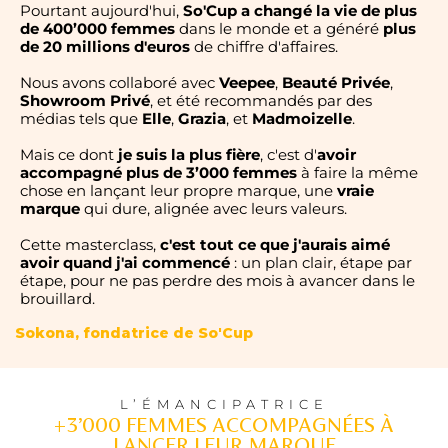
Pourtant aujourd'hui,
So'Cup a changé la vie de plus
de 400’000 femmes
dans le monde et a généré
plus
de 20 millions d'euros
de chiffre d'affaires.
Nous avons collaboré avec
Veepee
,
Beauté Privée
,
Showroom Privé
, et été recommandés par des
médias tels que
Elle
,
Grazia
, et
Madmoizelle
.
Mais ce dont
je suis la plus fière
, c'est d'
avoir
accompagné plus de 3’000 femmes
à faire la même
chose en lançant leur propre marque, une
vraie
marque
qui dure, alignée avec leurs valeurs.
Cette masterclass,
c'est tout ce que j'aurais aimé
avoir quand j'ai commencé
: un plan clair, étape par
étape, pour ne pas perdre des mois à avancer dans le
brouillard.
Sokona, fondatrice de So'Cup
L’ÉMANCIPATRICE
+3’000 FEMMES ACCOMPAGNÉES À
LANCER LEUR MARQUE