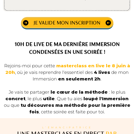
JE VALIDE MON INSCRIPTION
10H DE LIVE DE MA DERNIÈRE IMMERSION
CONDENSÉES EN UNE SOIRÉE !
Rejoins-moi pour cette
masterclass en live le 8 juin à
20h
, où je vais reprendre l'essentiel des
4 lives
de mon
Immersion
en seulement 2h
.
Je vais te partager
le cœur de la méthode
: le plus
concret
, le plus
utile
. Que tu aies
loupé l'Immersion
ou que
tu découvres ma méthode pour la première
fois
, cette soirée est faite pour toi.
L’ÉMANCIPATRICE
UNE MASTERCLASS EN DIRECT
PAR