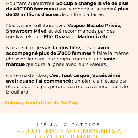
Pourtant aujourd'hui,
So'Cup a changé la vie de plus
de 400’000 femmes
dans le monde et a généré
plus
de 20 millions d'euros
de chiffre d'affaires.
Nous avons collaboré avec
Veepee
,
Beauté Privée
,
Showroom Privé
, et été recommandés par des
médias tels que
Elle
,
Grazia
, et
Madmoizelle
.
Mais ce dont
je suis la plus fière
, c'est d'
avoir
accompagné plus de 3’000 femmes
à faire la même
chose en lançant leur propre marque, une
vraie
marque
qui dure, alignée avec leurs valeurs.
Cette masterclass,
c'est tout ce que j'aurais aimé
avoir quand j'ai commencé
: un plan clair, étape par
étape, pour ne pas perdre des mois à avancer dans le
brouillard.
Sokona, fondatrice de So'Cup
L’ÉMANCIPATRICE
+3’000 FEMMES ACCOMPAGNÉES À
LANCER LEUR MARQUE