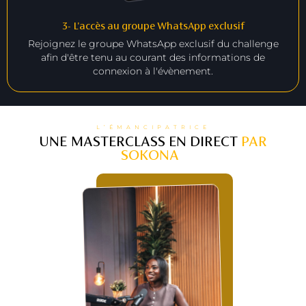
3- L'accès au groupe WhatsApp exclusif
Rejoignez le groupe WhatsApp exclusif du challenge
afin d'être tenu au courant des informations de
connexion à l'évènement.
L’ÉMANCIPATRICE
UNE MASTERCLASS EN DIRECT
PAR
SOKONA
: