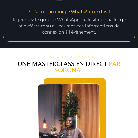
3- L'accès au groupe WhatsApp exclusif
Rejoignez le groupe WhatsApp exclusif du challenge
afin d'être tenu au courant des informations de
connexion à l'évènement.
L’ÉMANCIPATRICE
UNE MASTERCLASS EN DIRECT
PAR
SOKONA
: