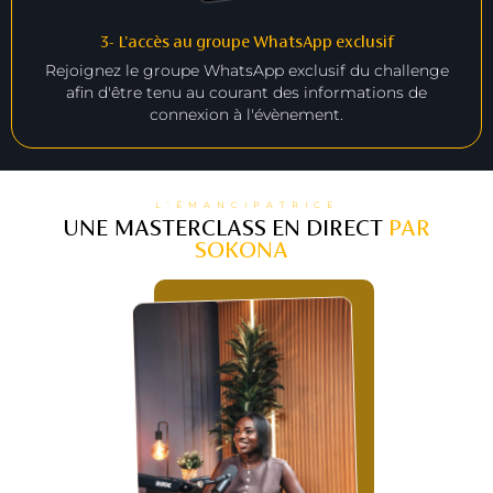
3- L'accès au groupe WhatsApp exclusif
Rejoignez le groupe WhatsApp exclusif du challenge
afin d'être tenu au courant des informations de
connexion à l'évènement.
L’ÉMANCIPATRICE
UNE MASTERCLASS EN DIRECT
PAR
SOKONA
: