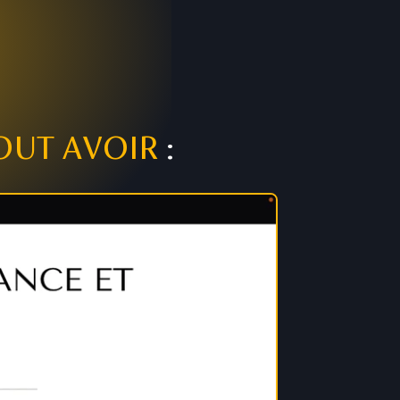
OUT AVOIR
: