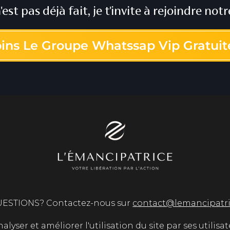
 n'est pas déjà fait, je t'invite à rejoindre n
oins Le Groupe Whatssap Vip Gratui
ESTIONS? Contactez-nous sur
contact@lemancipatr
lyser et améliorer l'utilisation du site par ses utilisate