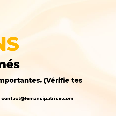
NS
rmés
mportantes. (Vérifie tes
e : contact@lemancipatrice.com