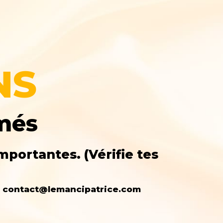
NS
rmés
mportantes. (Vérifie tes
e : contact@lemancipatrice.com