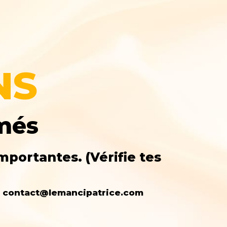
NS
rmés
mportantes. (Vérifie tes
e : contact@lemancipatrice.com