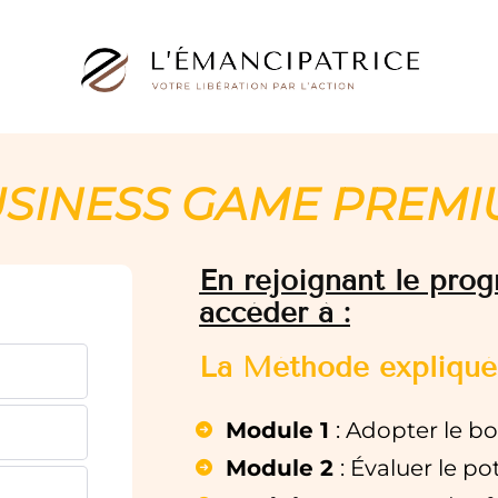
SINESS GAME PREM
En rejoignant le prog
accéder à :
La Méthode expliqué
Module 1
: Adopter le bo
Module 2
: Évaluer le po