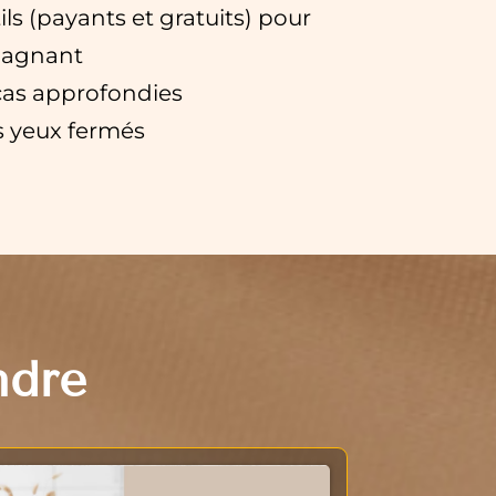
tils (payants et gratuits) pour
gagnant
cas approfondies
es yeux fermés
ndre