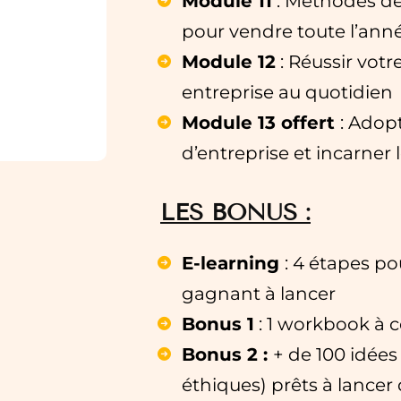
Module 11
: Méthodes de
pour vendre toute l’ann
Module 12
: Réussir votr
entreprise au quotidien
Module 13 offert
: Adop
d’entreprise et incarner 
LES BONUS :
E-learning
: 4 étapes po
gagnant à lancer
Bonus 1
: 1 workbook à 
Bonus 2 :
+ de 100 idées
éthiques) prêts à lancer