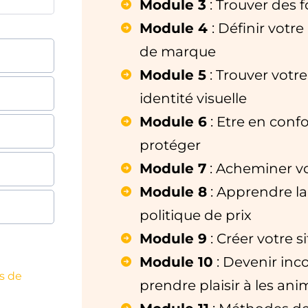
Module 3
: Trouver des 
Module 4
: Définir votre
de marque
Module 5
: Trouver votr
identité visuelle
Module 6
: Etre en confo
protéger
Module 7
: Acheminer vo
Module 8
: Apprendre la 
politique de prix
Module 9
: Créer votre s
Module 10
: Devenir inco
s de
prendre plaisir à les ani