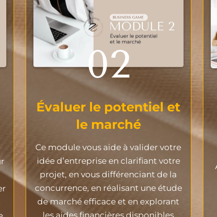
02
Évaluer le potentiel et
le marché
Ce module vous aide à valider votre
idée d’entreprise en clarifiant votre
r
projet, en vous différenciant de la
concurrence, en réalisant une étude
er
de marché efficace et en explorant
t
les aides financières disponibles
e