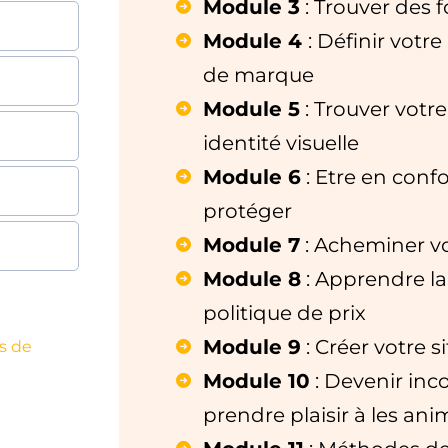
Module 3
: Trouver des 
Module 4
: Définir votre
de marque
Module 5
: Trouver votr
identité visuelle
Module 6
: Etre en confo
protéger
Module 7
: Acheminer vo
Module 8
: Apprendre la 
politique de prix
Module 9
: Créer votre s
s de
Module 10
: Devenir inco
prendre plaisir à les ani