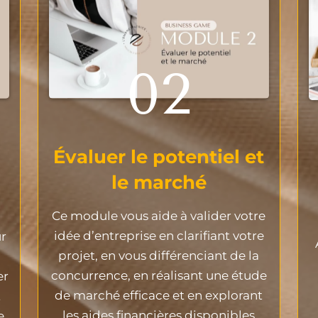
02
Évaluer le potentiel et
le marché
Ce module vous aide à valider votre
idée d’entreprise en clarifiant votre
r
projet, en vous différenciant de la
concurrence, en réalisant une étude
er
de marché efficace et en explorant
t
les aides financières disponibles
e