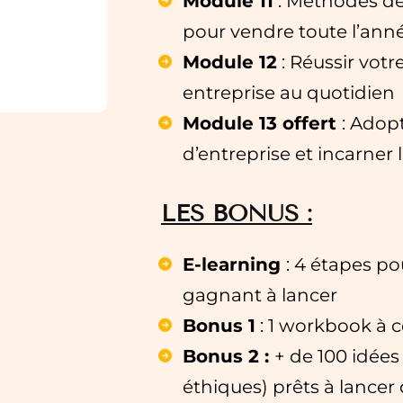
Module 11
: Méthodes de
pour vendre toute l’ann
Module 12
: Réussir votr
entreprise au quotidien
Module 13 offert
: Adop
d’entreprise et incarner 
LES BONUS :
E-learning
: 4 étapes po
gagnant à lancer
Bonus 1
: 1 workbook à 
Bonus 2 :
+ de 100 idées
éthiques) prêts à lancer