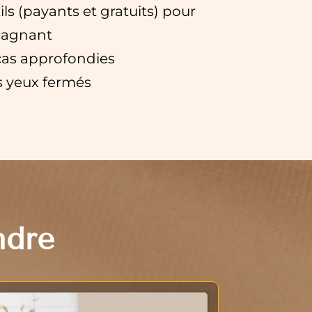
tils (payants et gratuits) pour
gagnant
cas approfondies
es yeux fermés
ndre