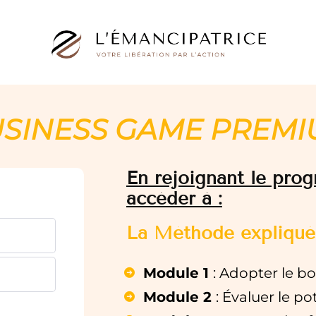
SINESS GAME PREM
En rejoignant le prog
accéder à :
La Méthode expliqué
Module 1
: Adopter le bo
Module 2
: Évaluer le po