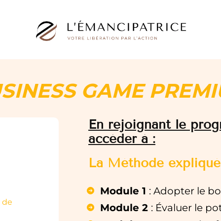
SINESS GAME PREM
En rejoignant le prog
accéder à :
La Méthode expliqué
Module 1
: Adopter le bo
s de
Module 2
: Évaluer le po