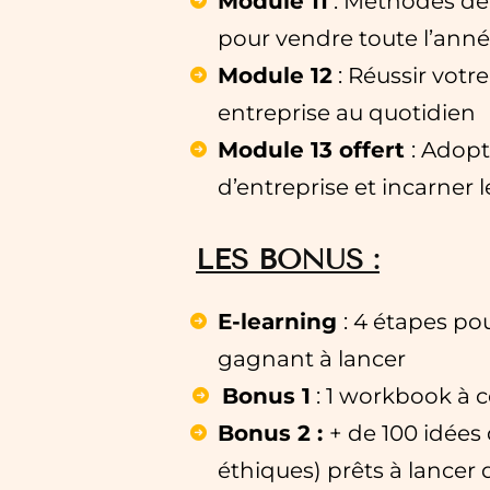
Module 11
: Méthodes de 
pour vendre toute l’ann
Module 12
: Réussir votr
entreprise au quotidien
Module 13 offert
: Adop
d’entreprise et incarner 
LES BONUS :
E-learning
: 4 étapes po
gagnant à lancer
Bonus 1
: 1 workbook à 
Bonus 2 :
+ de 100 idées 
éthiques) prêts à lancer 