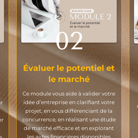
02
Évaluer le potentiel et
le marché
Ce module vous aide à valider votre
idée d’entreprise en clarifiant votre
r
projet, en vous différenciant de la
concurrence, en réalisant une étude
er
de marché efficace et en explorant
t
les aides financières disponibles
e