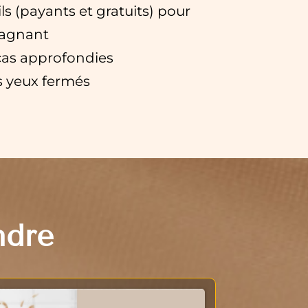
tils (payants et gratuits) pour
gagnant
cas approfondies
es yeux fermés
ndre