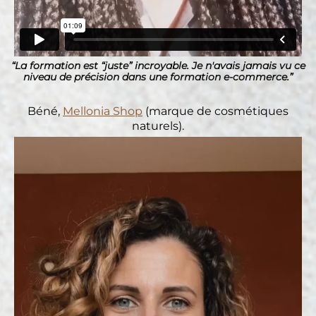
“La formation est “juste” incroyable. Je n'avais jamais vu ce
niveau de précision dans une formation e-commerce.”
Béné,
Mellonia Shop
(marque de cosmétiques
naturels).