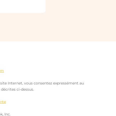
om
 ce site Internet, vous consentez expressément au
 décrites ci-dessus.
ente
, Inc.