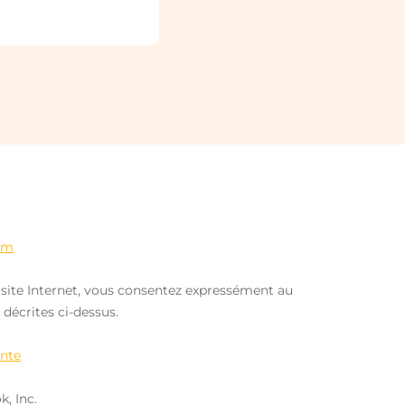
om
 ce site Internet, vous consentez expressément au
 décrites ci-dessus.
ente
, Inc.