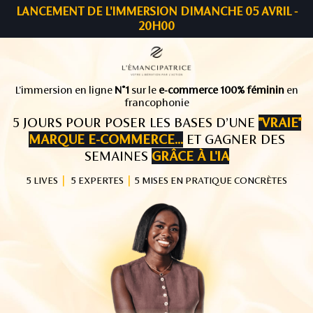
LANCEMENT DE L'IMMERSION DIMANCHE 05 AVRIL -
20H00
L'immersion en ligne
N°1
sur le
e-commerce 100% féminin
en
francophonie
5 JOURS POUR POSER LES BASES D’UNE
"VRAIE"
MARQUE E-COMMERCE...
ET GAGNER DES
SEMAINES
GRÂCE À L'IA
5 LIVES
｜
5 EXPERTES
｜
5 MISES EN PRATIQUE CONCRÈTES