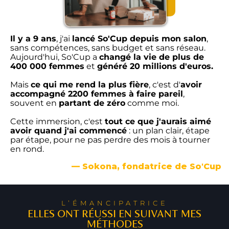
Il y a 9 ans
, j'ai
lancé So'Cup depuis mon salon
,
sans compétences, sans budget et sans réseau.
Aujourd'hui, So'Cup a
changé la vie de plus de
400 000 femmes
et
généré 20 millions d'euros.
Mais
ce qui me rend la plus fière
, c'est d'
avoir
accompagné 2200 femmes à faire pareil
,
souvent en
partant de zéro
comme moi.
Cette immersion, c'est
tout ce que j'aurais aimé
avoir quand j'ai commencé
: un plan clair, étape
par étape, pour ne pas perdre des mois à tourner
en rond.
— Sokona, fondatrice de So'Cup
L’ÉMANCIPATRICE
ELLES ONT RÉUSSI EN SUIVANT MES
MÉTHODES