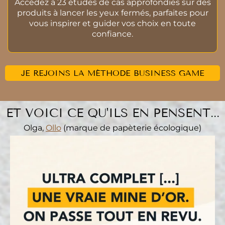
Accédez à 23 études de cas approfondies sur des
produits à lancer les yeux fermés, parfaites pour
vous inspirer et guider vos choix en toute
confiance.
JE REJOINS LA MÉTHODE BUSINESS GAME
ET VOICI CE QU'ILS EN PENSENT...
Olga,
Ollo
(marque de papèterie écologique)